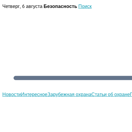
Перейти
Четверг, 6 августа
Безопасность
Поиск
к
содержимому
Новости
Интересное
Зарубежная охрана
Статьи об охране