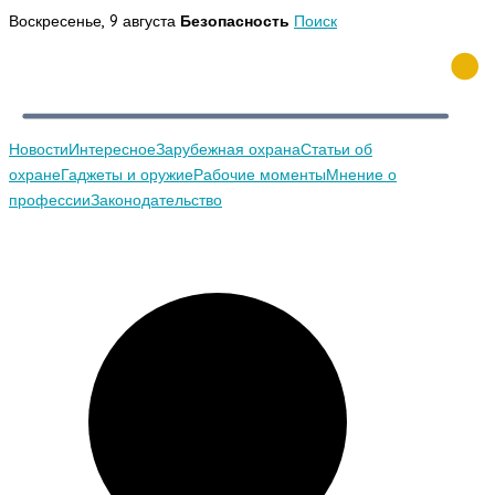
Перейти
Воскресенье, 9 августа
Безопасность
Поиск
к
содержимому
Новости
Интересное
Зарубежная охрана
Статьи об
охране
Гаджеты и оружие
Рабочие моменты
Мнение о
профессии
Законодательство