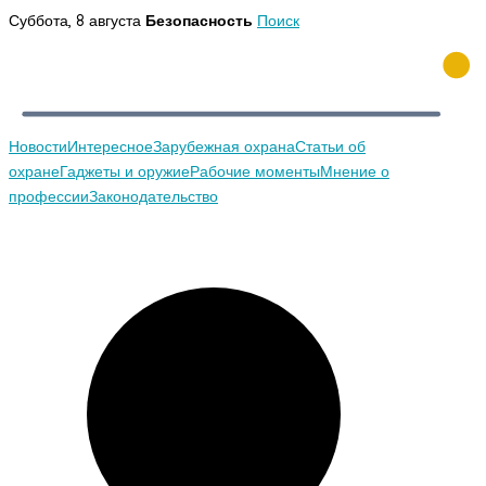
Перейти
Суббота, 8 августа
Безопасность
Поиск
к
содержимому
Новости
Интересное
Зарубежная охрана
Статьи об
охране
Гаджеты и оружие
Рабочие моменты
Мнение о
профессии
Законодательство