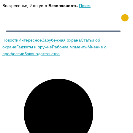
Перейти
Воскресенье, 9 августа
Безопасность
Поиск
к
содержимому
Новости
Интересное
Зарубежная охрана
Статьи об
охране
Гаджеты и оружие
Рабочие моменты
Мнение о
профессии
Законодательство