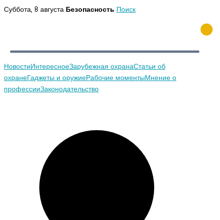
Перейти
Суббота, 8 августа
Безопасность
Поиск
к
содержимому
Новости
Интересное
Зарубежная охрана
Статьи об
охране
Гаджеты и оружие
Рабочие моменты
Мнение о
профессии
Законодательство