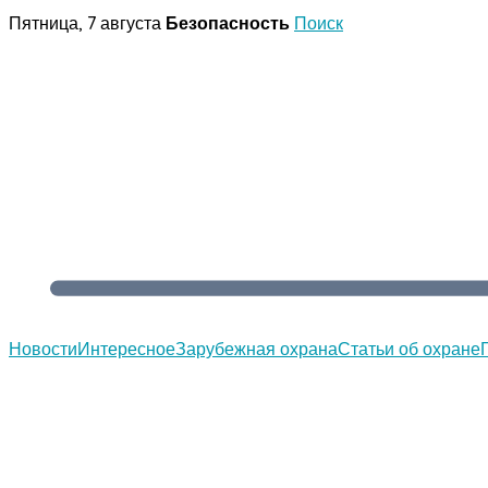
Перейти
Пятница, 7 августа
Безопасность
Поиск
к
содержимому
Новости
Интересное
Зарубежная охрана
Статьи об охране