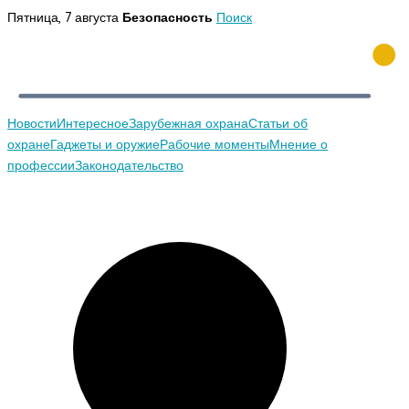
Перейти
Пятница, 7 августа
Безопасность
Поиск
к
содержимому
Новости
Интересное
Зарубежная охрана
Статьи об
охране
Гаджеты и оружие
Рабочие моменты
Мнение о
профессии
Законодательство