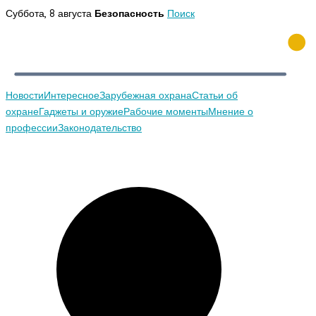
Перейти
Суббота, 8 августа
Безопасность
Поиск
к
содержимому
Новости
Интересное
Зарубежная охрана
Статьи об
охране
Гаджеты и оружие
Рабочие моменты
Мнение о
профессии
Законодательство