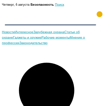
Перейти
Четверг, 6 августа
Безопасность
Поиск
к
содержимому
Новости
Интересное
Зарубежная охрана
Статьи об
охране
Гаджеты и оружие
Рабочие моменты
Мнение о
профессии
Законодательство