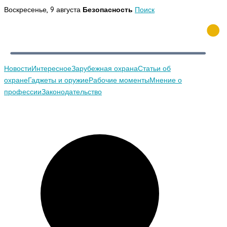
Перейти
Воскресенье, 9 августа
Безопасность
Поиск
к
содержимому
Новости
Интересное
Зарубежная охрана
Статьи об
охране
Гаджеты и оружие
Рабочие моменты
Мнение о
профессии
Законодательство