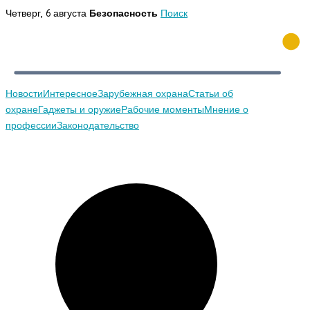
Перейти
Четверг, 6 августа
Безопасность
Поиск
к
содержимому
Новости
Интересное
Зарубежная охрана
Статьи об
охране
Гаджеты и оружие
Рабочие моменты
Мнение о
профессии
Законодательство