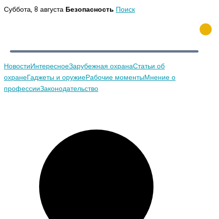
Перейти
Суббота, 8 августа
Безопасность
Поиск
к
содержимому
Новости
Интересное
Зарубежная охрана
Статьи об
охране
Гаджеты и оружие
Рабочие моменты
Мнение о
профессии
Законодательство