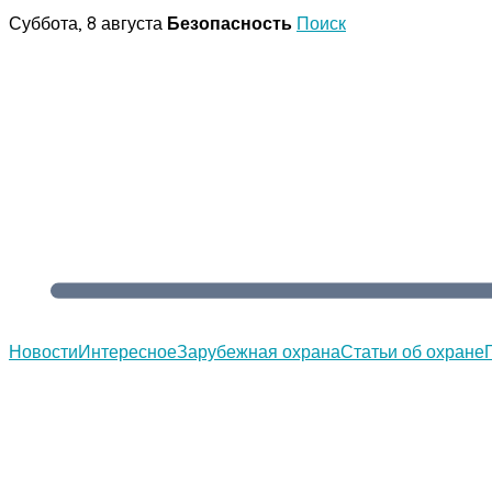
Перейти
Суббота, 8 августа
Безопасность
Поиск
к
содержимому
Новости
Интересное
Зарубежная охрана
Статьи об охране