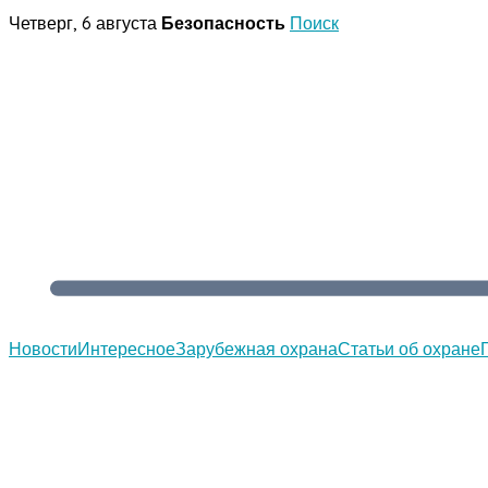
Перейти
Четверг, 6 августа
Безопасность
Поиск
к
содержимому
Новости
Интересное
Зарубежная охрана
Статьи об охране