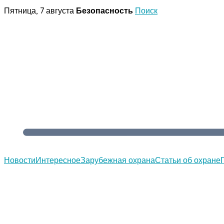
Перейти
Пятница, 7 августа
Безопасность
Поиск
к
содержимому
Новости
Интересное
Зарубежная охрана
Статьи об охране