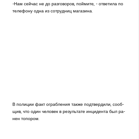
-Нам сей­час не до раз­го­во­ров, пой­ми­те, - от­ве­ти­ла по
те­ле­фо­ну од­на из со­труд­ниц ма­га­зи­на.
В по­ли­ции факт ограб­ле­ния так­же под­твер­ди­ли, со­об­
щив, что один че­ло­век в ре­зуль­та­те ин­ци­ден­та был ра­
нен то­по­ром.