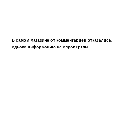
В са­мом ма­га­зи­не от ком­мен­та­ри­ев от­ка­за­лись,
од­на­ко ин­фор­ма­цию не опро­верг­ли.