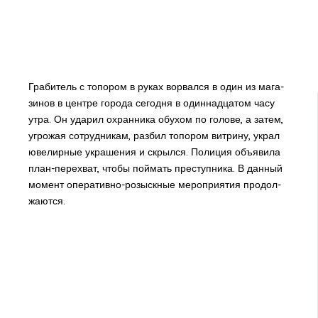
Гра­би­тель с то­по­ром в ру­ках во­рвал­ся в один из ма­га­
зи­нов в цен­тре го­ро­да се­го­дня в один­на­дца­том ча­су
утра. Он уда­рил охран­ни­ка обу­хом по го­ло­ве, а за­тем,
угро­жая со­труд­ни­кам, раз­бил то­по­ром вит­ри­ну, украл
юве­лир­ные укра­ше­ния и скрыл­ся. По­ли­ция объ­яви­ла
план-пе­ре­хват, что­бы пой­мать пре­ступ­ни­ка. В дан­ный
мо­мент опе­ра­тив­но-ро­зыск­ные ме­ро­при­я­тия про­дол­
жа­ют­ся.