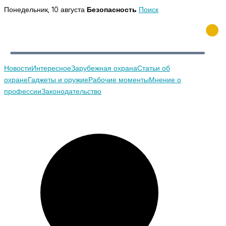
Перейти
Понедельник, 10 августа
Безопасность
Поиск
к
содержимому
Новости
Интересное
Зарубежная охрана
Статьи об
охране
Гаджеты и оружие
Рабочие моменты
Мнение о
профессии
Законодательство