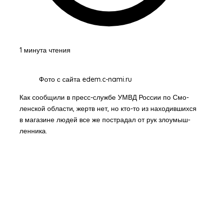
1 минута чтения
Фото с сайта edem.c-nami.ru
Как со­об­щи­ли в пресс-служ­бе УМВД Рос­сии по Смо­
лен­ской об­ла­сти, жертв нет, но кто-то из на­хо­див­ших­ся
в ма­га­зи­не лю­дей все же по­стра­дал от рук зло­умыш­
лен­ни­ка.