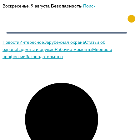
Перейти
Воскресенье, 9 августа
Безопасность
Поиск
к
содержимому
Новости
Интересное
Зарубежная охрана
Статьи об
охране
Гаджеты и оружие
Рабочие моменты
Мнение о
профессии
Законодательство