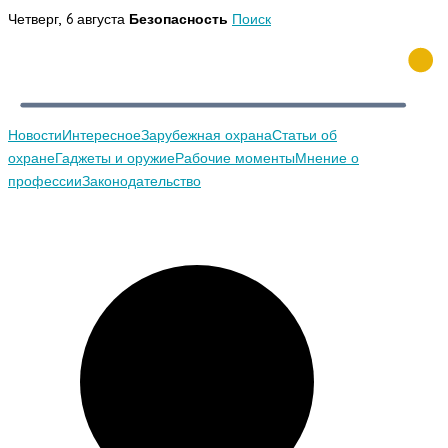
Перейти
Четверг, 6 августа
Безопасность
Поиск
к
содержимому
Новости
Интересное
Зарубежная охрана
Статьи об
охране
Гаджеты и оружие
Рабочие моменты
Мнение о
профессии
Законодательство