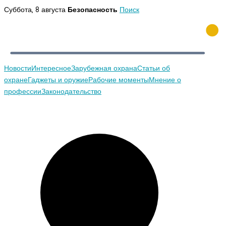
Перейти
Суббота, 8 августа
Безопасность
Поиск
к
содержимому
Новости
Интересное
Зарубежная охрана
Статьи об
охране
Гаджеты и оружие
Рабочие моменты
Мнение о
профессии
Законодательство