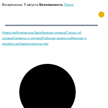
Перейти
Воскресенье, 9 августа
Безопасность
Поиск
к
содержимому
Новости
Интересное
Зарубежная охрана
Статьи об
охране
Гаджеты и оружие
Рабочие моменты
Мнение о
профессии
Законодательство