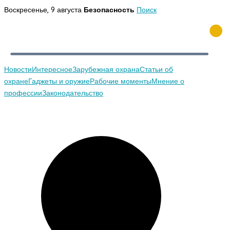
Перейти
Воскресенье, 9 августа
Безопасность
Поиск
к
содержимому
Новости
Интересное
Зарубежная охрана
Статьи об
охране
Гаджеты и оружие
Рабочие моменты
Мнение о
профессии
Законодательство