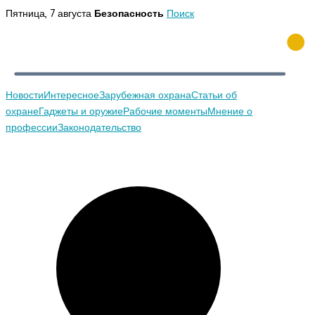
Перейти
Пятница, 7 августа
Безопасность
Поиск
к
содержимому
Новости
Интересное
Зарубежная охрана
Статьи об
охране
Гаджеты и оружие
Рабочие моменты
Мнение о
профессии
Законодательство