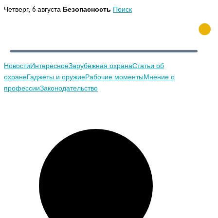
Перейти
Четверг, 6 августа
Безопасность
Поиск
к
содержимому
Новости
Интересное
Зарубежная охрана
Статьи об
охране
Гаджеты и оружие
Рабочие моменты
Мнение о
профессии
Законодательство