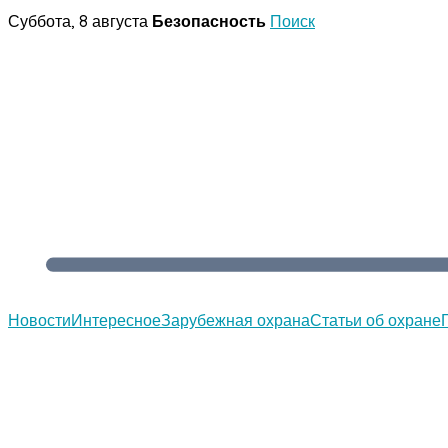
Перейти
Суббота, 8 августа
Безопасность
Поиск
к
содержимому
Новости
Интересное
Зарубежная охрана
Статьи об охране