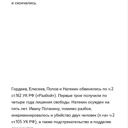
и скончались.
Гордеев, Елисеев, Попов и Натекин обвинялись по ч.2
ст.162 УК РФ («Разбой»). Первые трое получили по
четыре года лишения свободы. Натекин осужден на
пять лет. Ивану Потанину, помимо разбоя,
инкриминировалось и убийство двух человек (п.«а» ч.2
ст.105 УК РФ), а также подстрекательство в подделке