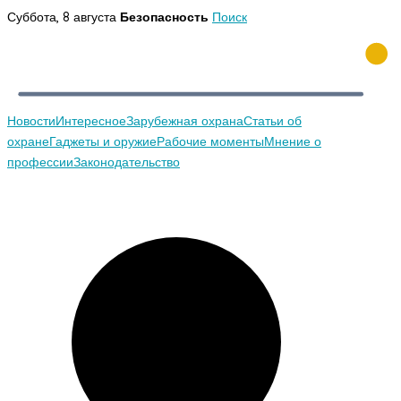
Перейти
Суббота, 8 августа
Безопасность
Поиск
к
содержимому
Новости
Интересное
Зарубежная охрана
Статьи об
охране
Гаджеты и оружие
Рабочие моменты
Мнение о
профессии
Законодательство