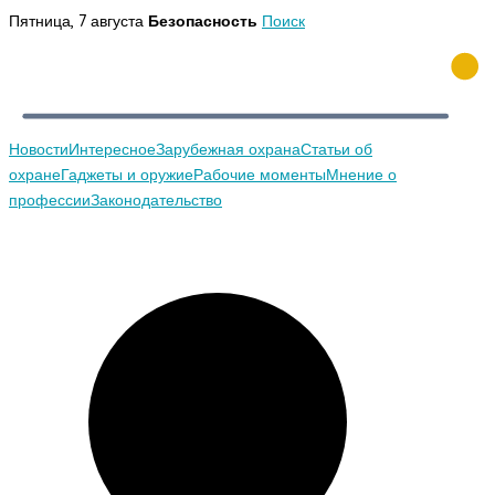
Перейти
Пятница, 7 августа
Безопасность
Поиск
к
содержимому
Новости
Интересное
Зарубежная охрана
Статьи об
охране
Гаджеты и оружие
Рабочие моменты
Мнение о
профессии
Законодательство