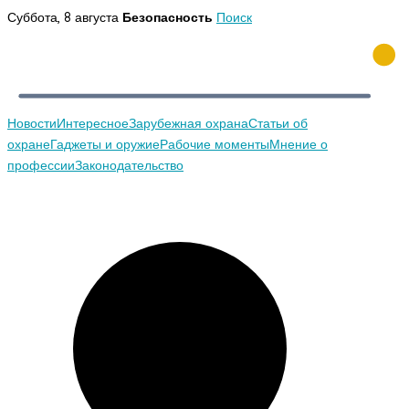
Перейти
Суббота, 8 августа
Безопасность
Поиск
к
содержимому
Новости
Интересное
Зарубежная охрана
Статьи об
охране
Гаджеты и оружие
Рабочие моменты
Мнение о
профессии
Законодательство