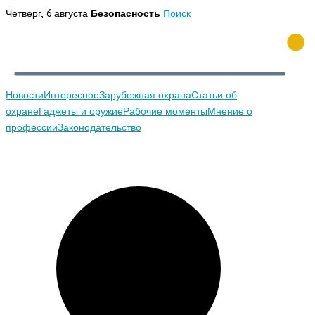
Перейти
Четверг, 6 августа
Безопасность
Поиск
к
содержимому
Новости
Интересное
Зарубежная охрана
Статьи об
охране
Гаджеты и оружие
Рабочие моменты
Мнение о
профессии
Законодательство