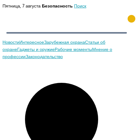
Перейти
Пятница, 7 августа
Безопасность
Поиск
к
содержимому
Новости
Интересное
Зарубежная охрана
Статьи об
охране
Гаджеты и оружие
Рабочие моменты
Мнение о
профессии
Законодательство