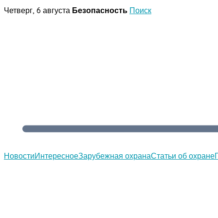
Перейти
Четверг, 6 августа
Безопасность
Поиск
к
содержимому
Новости
Интересное
Зарубежная охрана
Статьи об охране