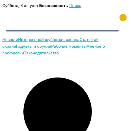
Перейти
Суббота, 8 августа
Безопасность
Поиск
к
содержимому
Новости
Интересное
Зарубежная охрана
Статьи об
охране
Гаджеты и оружие
Рабочие моменты
Мнение о
профессии
Законодательство