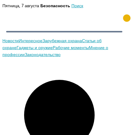
Перейти
Пятница, 7 августа
Безопасность
Поиск
к
содержимому
Новости
Интересное
Зарубежная охрана
Статьи об
охране
Гаджеты и оружие
Рабочие моменты
Мнение о
профессии
Законодательство