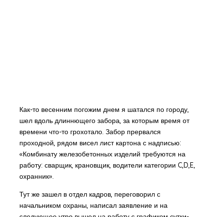
Как-то весенним погожим днем я шатался по городу,
шел вдоль длиннющего забора, за которым время от
времени что-то грохотало. Забор прервался
проходной, рядом висел лист картона с надписью:
«Комбинату железобетонных изделий требуются на
работу: сварщик, крановщик, водители категории C,D,E,
охранник».
Тут же зашел в отдел кадров, переговорил с
начальником охраны, написал заявление и на
следующее утро вышел на работу с графиком сутки-