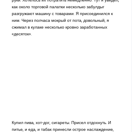
руки. Хотелось их потратить немедленно. Тут я увидел,
как около торговой палатки несколько забулдыг
разгружают машину с товарами. Я присоединился к
ним. Через полчаса мокрый от пота, довольный, я
сжимал в кулаке несколько кровно заработанных
«десяток».
Купил пива, хот-дог, сигареты. Присел отдохнуть. И
питье, и еда, и табак принесли острое наслаждение,