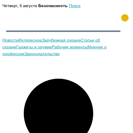
Перейти
Четверг, 6 августа
Безопасность
Поиск
к
содержимому
Новости
Интересное
Зарубежная охрана
Статьи об
охране
Гаджеты и оружие
Рабочие моменты
Мнение о
профессии
Законодательство