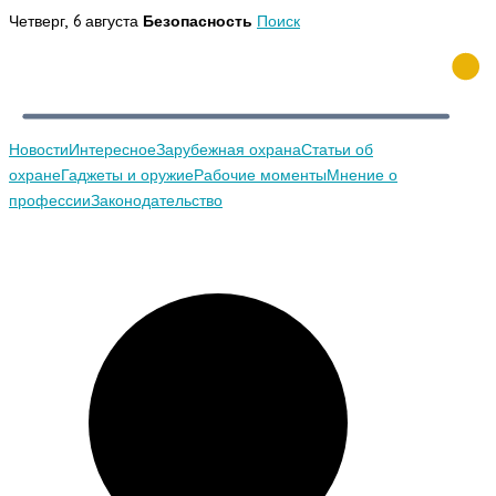
Перейти
Четверг, 6 августа
Безопасность
Поиск
к
содержимому
Новости
Интересное
Зарубежная охрана
Статьи об
охране
Гаджеты и оружие
Рабочие моменты
Мнение о
профессии
Законодательство