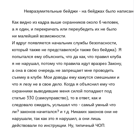
Невразумительные бейджи - на бейджах было написано
Как видно из кадра выше охранников около 6 человек,
а я один, и перекричать или переубедить их не было
ни малейшей возможности.
И вдруг появляется начальник службы безопасности,
который также не представился(и также без бейджа). Я
попытался ему объяснить, что да как, что правил клуба
я не нарушал, потому что правила идут вразрез Закону,
а она в свою очередь не запрещает мне проводить
съемку в клубе. Мои доводы ему кажутся смешными и
что я лезу не в свое дело. Когда я объяснил ему что
охранники выводившие меня силой попадают под
статью 330 (самоуправство), то в ответ, как и
следовало ожидать, услышал что - самый умный что
ли? законов начитался? и т.д. Никаких законов они не
нарушали, так как это я нарушил, а они лишь
действовали по инструкции. Ну, типичный ЧОП.