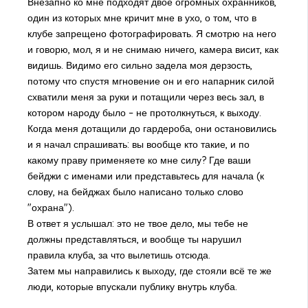
Внезапно ко мне подходят двое огромных охранников,
один из которых мне кричит мне в ухо, о том, что в
клубе запрещено фотографировать. Я смотрю на него
и говорю, мол, я и не снимаю ничего, камера висит, как
видишь. Видимо его сильно задела моя дерзость,
потому что спустя мгновение он и его напарник силой
схватили меня за руки и потащили через весь зал, в
котором народу было – не протолкнуться, к выходу.
Когда меня дотащили до гардероба, они остановились
и я начал спрашивать: вы вообще кто такие, и по
какому праву применяете ко мне силу? Где ваши
бейджи с именами или представьтесь для начала (к
слову, на бейджах было написано только слово
"охрана").
В ответ я услышал: это не твое дело, мы тебе не
должны представляться, и вообще ты нарушил
правила клуба, за что вылетишь отсюда.
Затем мы направились к выходу, где стояли всё те же
люди, которые впускали публику внутрь клуба.