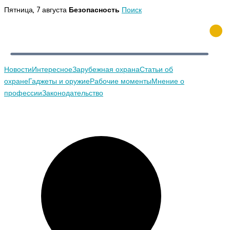
Перейти
Пятница, 7 августа
Безопасность
Поиск
к
содержимому
Новости
Интересное
Зарубежная охрана
Статьи об
охране
Гаджеты и оружие
Рабочие моменты
Мнение о
профессии
Законодательство