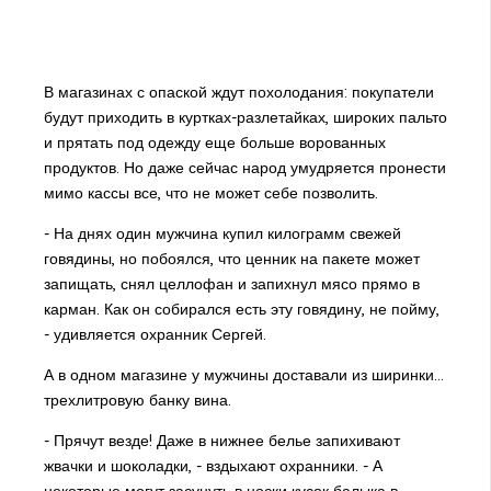
В магазинах с опаской ждут похолодания: покупатели
будут приходить в куртках-разлетайках, широких пальто
и прятать под одежду еще больше ворованных
продуктов. Но даже сейчас народ умудряется пронести
мимо кассы все, что не может себе позволить.
- На днях один мужчина купил килограмм свежей
говядины, но побоялся, что ценник на пакете может
запищать, снял целлофан и запихнул мясо прямо в
карман. Как он собирался есть эту говядину, не пойму,
- удивляется охранник Сергей.
А в одном магазине у мужчины доставали из ширинки…
трехлитровую банку вина.
- Прячут везде! Даже в нижнее белье запихивают
жвачки и шоколадки, - вздыхают охранники. - А