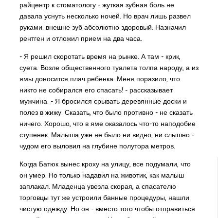
райцентр к стоматологу - жуткая зубная боль не
давала уснуть несколько ночей. Но врач лишь развел
руками: внешне зуб абсолютно здоровый. Назначил
рентген и отложил прием на два часа.
- Я решил скоротать время на рынке. А там - крик,
суета. Возле общественного туалета толпа народу, а из
ямы доносится плач ребенка. Меня поразило, что
никто не собирался его спасать! - рассказывает
мужчина. - Я бросился срывать деревянные доски и
полез в жижу. Сказать, что было противно - не сказать
ничего. Хорошо, что в яме оказалось что-то наподобие
ступенек. Малыша уже не было ни видно, ни слышно -
чудом его выловил на глубине полутора метров.
Когда Батюк вынес кроху на улицу, все подумали, что
он умер. Но только надавил на животик, как малыш
заплакал. Младенца увезла скорая, а спасателю
торговцы тут же устроили банные процедуры, нашли
чистую одежду. Но он - вместо того чтобы отправиться