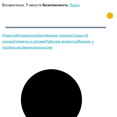
Перейти
Воскресенье, 9 августа
Безопасность
Поиск
к
содержимому
Новости
Интересное
Зарубежная охрана
Статьи об
охране
Гаджеты и оружие
Рабочие моменты
Мнение о
профессии
Законодательство