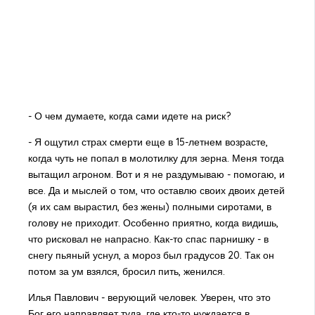
- О чем думаете, когда сами идете на риск?
- Я ощутил страх смерти еще в 15-летнем возрасте,
когда чуть не попал в молотилку для зерна. Меня тогда
вытащил агроном. Вот и я не раздумываю - помогаю, и
все. Да и мыслей о том, что оставлю своих двоих детей
(я их сам вырастил, без жены) полными сиротами, в
голову не приходит. Особенно приятно, когда видишь,
что рисковал не напрасно. Как-то спас парнишку - в
снегу пьяный уснул, а мороз был градусов 20. Так он
потом за ум взялся, бросил пить, женился.
Илья Павлович - верующий человек. Уверен, что это
Бог его направляет туда, где кто-то нуждается в