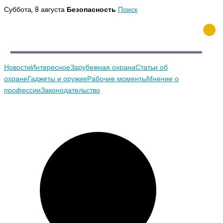
Перейти
Суббота, 8 августа
Безопасность
Поиск
к
содержимому
Новости
Интересное
Зарубежная охрана
Статьи об
охране
Гаджеты и оружие
Рабочие моменты
Мнение о
профессии
Законодательство