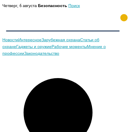
Перейти
Четверг, 6 августа
Безопасность
Поиск
к
содержимому
Новости
Интересное
Зарубежная охрана
Статьи об
охране
Гаджеты и оружие
Рабочие моменты
Мнение о
профессии
Законодательство