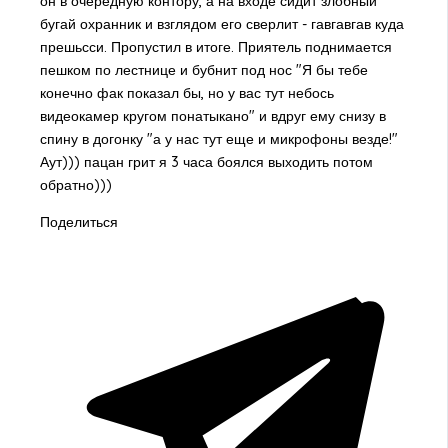
он в очередную контору, а на входе сидит злобный
бугай охранник и взглядом его сверлит - гавгавгав куда
прешьсси. Пропустил в итоге. Приятель поднимается
пешком по лестнице и бубнит под нос "Я бы тебе
конечно фак показал бы, но у вас тут небось
видеокамер кругом понатыкано" и вдруг ему снизу в
спину в догонку "а у нас тут еще и микрофоны везде!"
Аут))) пацан грит я 3 часа боялся выходить потом
обратно)))
Поделиться