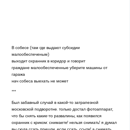
В собесе (там где выдают субсидии
малообеспеченым)
выходит охранник в коридор и говорит
граждане малообеспеченные уберите машины от
гаража
нач собеса выехать не может
***
Был забавный случай в какой-то затрапезной
московской подворотне. только достал фотоаппарат,
что бы снять какие-то развалины, как появился
охранник с криком: снимаете! нельзя снимать! я думал
вы сюда ссать пришли, если ссать, ссыте! а снимать