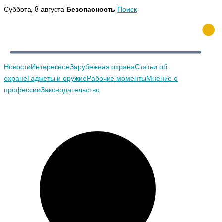
Перейти
Суббота, 8 августа
Безопасность
Поиск
к
содержимому
Новости
Интересное
Зарубежная охрана
Статьи об
охране
Гаджеты и оружие
Рабочие моменты
Мнение о
профессии
Законодательство