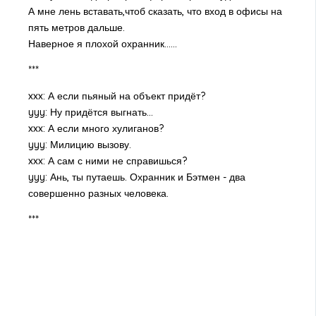
А мне лень вставать,чтоб сказать, что вход в офисы на
пять метров дальше.
Наверное я плохой охранник......
***
xxx: А если пьяный на объект придёт?
yyy: Ну придётся выгнать...
xxx: А если много хулиганов?
yyy: Милицию вызову.
xxx: А сам с ними не справишься?
yyy: Ань, ты путаешь. Охранник и Бэтмен - два
совершенно разных человека.
***