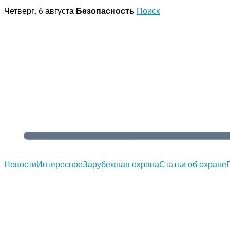
Перейти
Четверг, 6 августа
Безопасность
Поиск
к
содержимому
Новости
Интересное
Зарубежная охрана
Статьи об охране