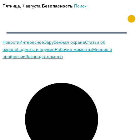
Перейти
Пятница, 7 августа
Безопасность
Поиск
к
содержимому
Новости
Интересное
Зарубежная охрана
Статьи об
охране
Гаджеты и оружие
Рабочие моменты
Мнение о
профессии
Законодательство