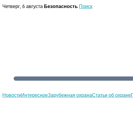
Перейти
Четверг, 6 августа
Безопасность
Поиск
к
содержимому
Новости
Интересное
Зарубежная охрана
Статьи об охране