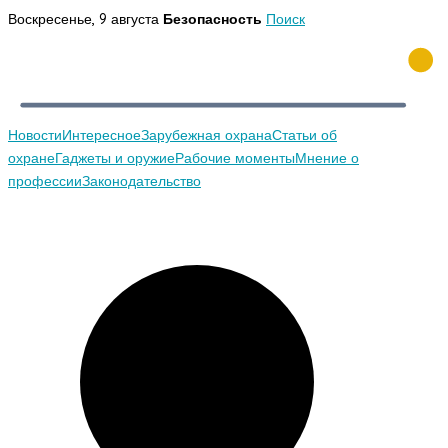
Перейти
Воскресенье, 9 августа
Безопасность
Поиск
к
содержимому
Новости
Интересное
Зарубежная охрана
Статьи об
охране
Гаджеты и оружие
Рабочие моменты
Мнение о
профессии
Законодательство