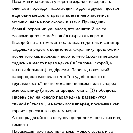
Пока машина стояла у ворот и ждали что охрана с
ключами подойдёт, парамедик не долго думая, достал
ещё один мешок, открыл и залез в него застегнув
молнию, лёг на пол скорой и затих. Пришедший
бравый охранник, удивился, что мешков 2, но со
словами дело не моё пошёл открывать ворота.
В скорой на этот момент остались: водитель и санитар
,сидевший рядом с водителем. Охраннику предложили,
после того как проехали ворота, чего бродить пешком,
садись на место парамедика ( в "салоне" скорой, у
головы больного) подбросим. Парень , новенький
наверно, засомневался, что "не удобно как-то с
трупами ехать", но не желание пешком пилить через
всю больницу (в простонародье -лень :))) победило.
Парень сел на кресло парамедика, развернулся
спиной к "телам", и наклонился вперёд, показывая как
короче проехать к воротам морга.
А теперь давайте на секунду представим: ночь, тишина,
темнота.....
Парамедик тихо тихо приоткрыл мешок, вылез, и со