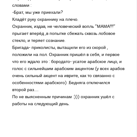
словами :
-Брат, мы уже приехали?
Кладёт руку охраннику на плечо.
Охранник, издав, не человеческий вопль "МАМА!!!!"
прыгает вперёд ,в попытке сбежать сквозь лобовое
стекло, и теряет сознание.
Бригада- приколисты, вытащили его из скорой ,
положили на пол. Охранник пришёл в себя, и первое
что его ждало это : бородато- усатое арабское лицо, и
голос с сильнейшим арабским акцентом (у всех арабов
очень сильный акцент на иврите, как то связанно с
особенностями арабского) .Бедняга отключился
второй раз.....
По не выясненным причинам :))) охранник ушёл с
работы на следующий день.