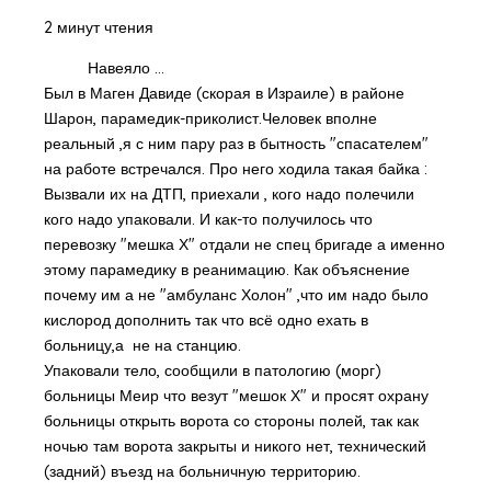
2 минут чтения
Навеяло ...
Был в Маген Давиде (скорая в Израиле) в районе
Шарон, парамедик-приколист.Человек вполне
реальный ,я с ним пару раз в бытность "спасателем"
на работе встречался. Про него ходила такая байка :
Вызвали их на ДТП, приехали , кого надо полечили
кого надо упаковали. И как-то получилось что
перевозку "мешка Х" отдали не спец бригаде а именно
этому парамедику в реанимацию. Как объяснение
почему им а не "амбуланс Холон" ,что им надо было
кислород дополнить так что всё одно ехать в
больницу,а не на станцию.
Упаковали тело, сообщили в патологию (морг)
больницы Меир что везут "мешок Х" и просят охрану
больницы открыть ворота со стороны полей, так как
ночью там ворота закрыты и никого нет, технический
(задний) въезд на больничную территорию.