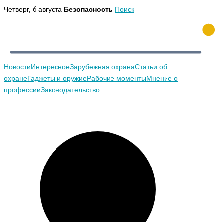
Перейти
Четверг, 6 августа
Безопасность
Поиск
к
содержимому
Новости
Интересное
Зарубежная охрана
Статьи об
охране
Гаджеты и оружие
Рабочие моменты
Мнение о
профессии
Законодательство