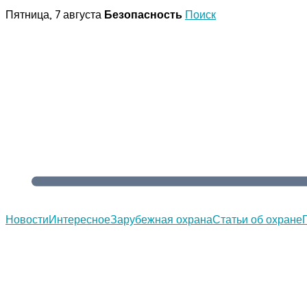
Перейти
Пятница, 7 августа
Безопасность
Поиск
к
содержимому
Новости
Интересное
Зарубежная охрана
Статьи об охране