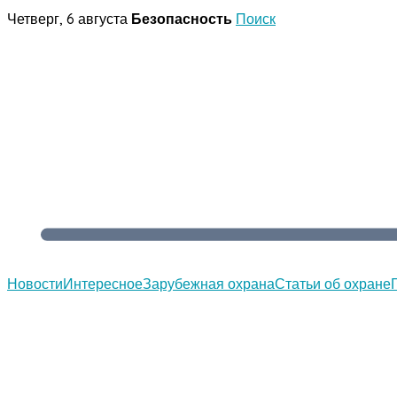
Перейти
Четверг, 6 августа
Безопасность
Поиск
к
содержимому
Новости
Интересное
Зарубежная охрана
Статьи об охране