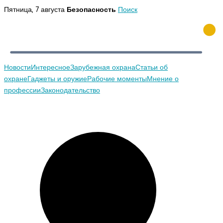
Перейти
Пятница, 7 августа
Безопасность
Поиск
к
содержимому
Новости
Интересное
Зарубежная охрана
Статьи об
охране
Гаджеты и оружие
Рабочие моменты
Мнение о
профессии
Законодательство