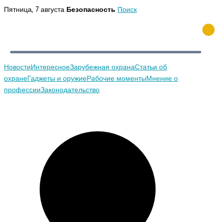
Перейти
Пятница, 7 августа
Безопасность
Поиск
к
содержимому
Новости
Интересное
Зарубежная охрана
Статьи об
охране
Гаджеты и оружие
Рабочие моменты
Мнение о
профессии
Законодательство