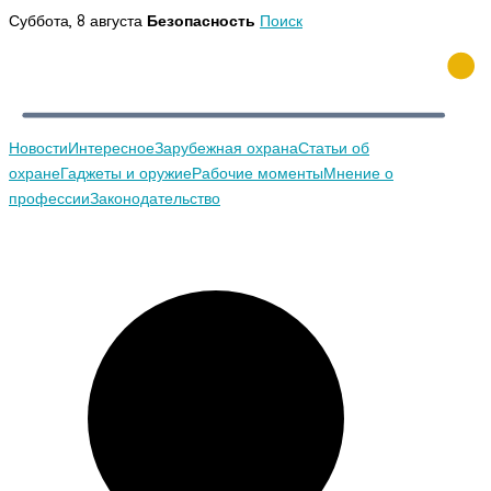
Перейти
Суббота, 8 августа
Безопасность
Поиск
к
содержимому
Новости
Интересное
Зарубежная охрана
Статьи об
охране
Гаджеты и оружие
Рабочие моменты
Мнение о
профессии
Законодательство