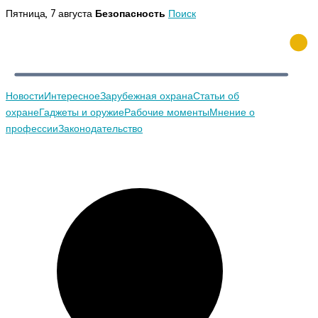
Перейти
Пятница, 7 августа
Безопасность
Поиск
к
содержимому
Новости
Интересное
Зарубежная охрана
Статьи об
охране
Гаджеты и оружие
Рабочие моменты
Мнение о
профессии
Законодательство